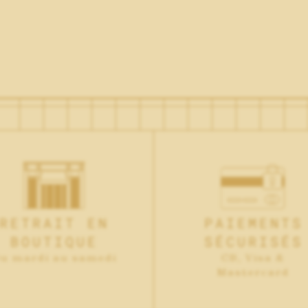
RETRAIT EN
PAIEMENTS
BOUTIQUE
SÉCURISÉS
u mardi au samedi
CB, Visa &
Mastercard
NOUS TROUVER