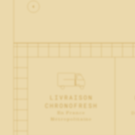
LIVRAISON
CHRONOFRESH
En France
D
Métropolitaine