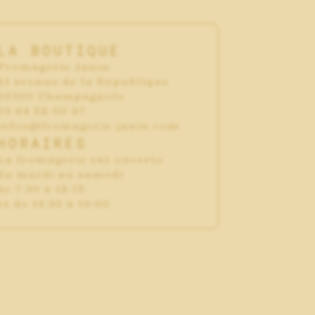
LA BOUTIQUE
Fromagerie Janin
21 avenue de la République
39300 Champagnole
03 84 52 00 97
infos@fromagerie-janin.com
HORAIRES
La fromagerie est ouverte
du mardi au samedi
de 7:30 à 12:15
et de 14:30 à 19:00