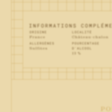
INFORMATIONS COMPLÉM
ORIGINE
LOCALITÉ
France
Château-chalon
ALLERGÈNES
POURCENTAGE
Sulfites
D'ALCOOL
13 %
PO