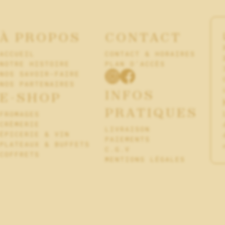
À PROPOS
CONTACT
ACCUEIL
CONTACT & HORAIRES
NOTRE HISTOIRE
PLAN D’ACCÈS
NOS SAVOIR-FAIRE
NOS PARTENAIRES
INFOS
E-SHOP
PRATIQUES
FROMAGES
CRÈMERIE
LIVRAISON
ÉPICERIE & VIN
PAIEMENTS
PLATEAUX & BUFFETS
C.G.V
COFFRETS
MENTIONS LÉGALES