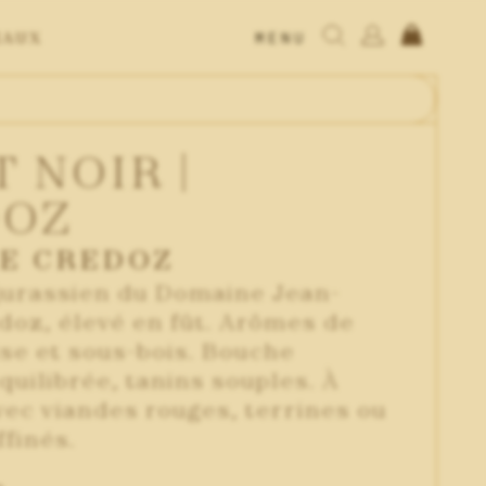
MENU
EAUX
SE CONNECTER
S’INSCRIRE
 NOIR |
DOZ
E CREDOZ
 jurassien du Domaine Jean-
doz, élevé en fût. Arômes de
ise et sous-bois. Bouche
équilibrée, tanins souples. À
ec viandes rouges, terrines ou
finés.