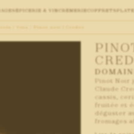
MAGES
ÉPICERIE & VIN
CRÈMERIE
COFFRETS
PLAT
ools
/
Vins
/ Pinot noir | Credoz
PINOT
CRE
DOMAIN
Pinot Noir
Claude Cre
cassis, cer
fruitée et 
déguster av
fromages af